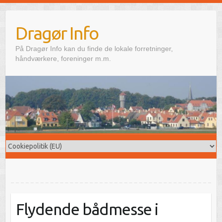
Skip
to
Dragør Info
content
På Dragør Info kan du finde de lokale forretninger,
håndværkere, foreninger m.m.
Flydende bådmesse i