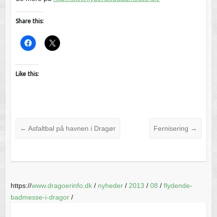
Share this:
Like this:
←
Asfaltbal på havnen i Dragør
Fernisering
→
https://
www.dragoerinfo.dk
/
nyheder
/
2013
/
08
/
flydende-
badmesse-i-dragor
/