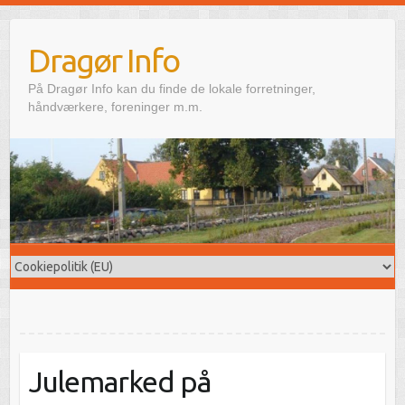
Skip
to
Dragør Info
content
På Dragør Info kan du finde de lokale forretninger,
håndværkere, foreninger m.m.
Julemarked på