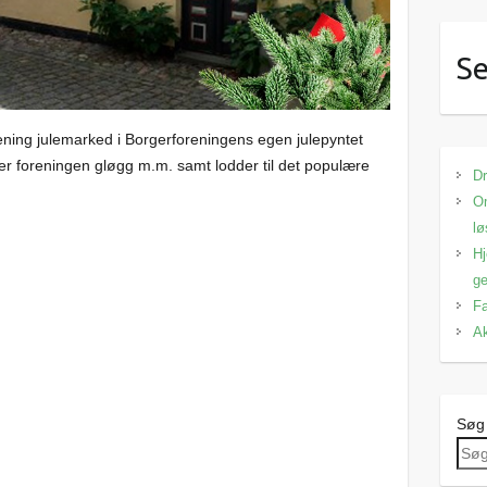
Se
ning julemarked i Borgerforeningens egen julepyntet
ger foreningen gløgg m.m. samt lodder til det populære
Dr
Om
lø
Hj
ge
Fa
Ak
Søg