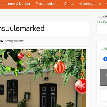
oreninger & klubber
Præsentationer
Om os
visitamager.dk
https://
11
/
bo
ns Julemarked
Arrangementer
Lik