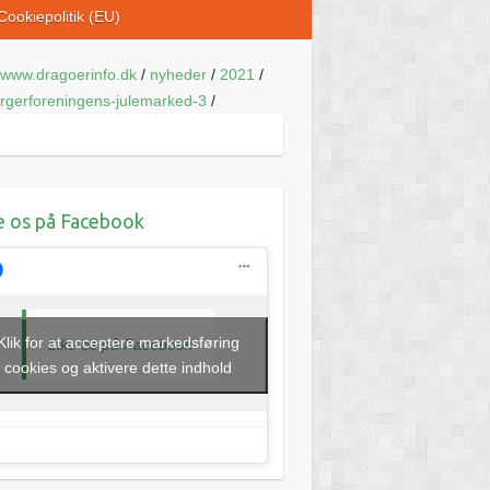
Cookiepolitik (EU)
www.dragoerinfo.dk
/
nyheder
/
2021
/
rgerforeningens-julemarked-3
/
e os på Facebook
Klik for at acceptere markedsføring
Like os på Facebook
cookies og aktivere dette indhold