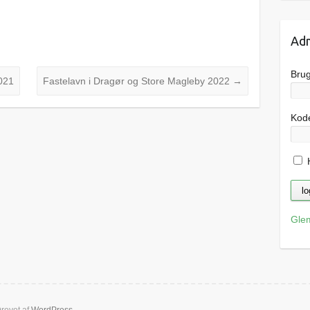
Adm
Bru
021
Fastelavn i Dragør og Store Magleby 2022
→
Kod
H
Gle