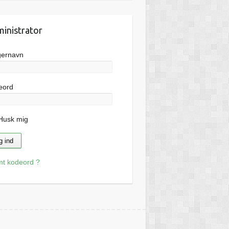
inistrator
gernavn
eord
usk mig
mt kodeord ?