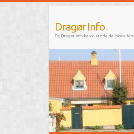
Skip
to
content
Dragør Info
På Dragør Info kan du finde de lokale for