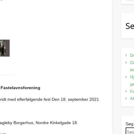
Se
Dr
Om
lø
Hj
ge
 Fastelavnsforening
Fa
Ak
ridt med efterfølgende fest Den 18. september 2021
agleby Borgerhus, Nordre Kinkelgade 18.
Søg