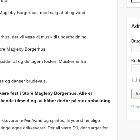
rute.
 Magleby Borgerhus, med salg af øl og vand.
Adm
rhus, der vil være dj musik til underholdning.
Bru
tore Magleby Borgerhus.
Kod
e sidder af og deltager i festen. Musikerne fra
H
es og danser brudevals.
r være fest i Store Magleby Borgerhus. Alle er
ående tilmelding, vi håber derfor på stor opbakning
Gle
kkevarer, øl/vin/vand og spiritus, til yderst rimelige
dbringe egne drikkevarer. Der vil være DJ, der sørger for