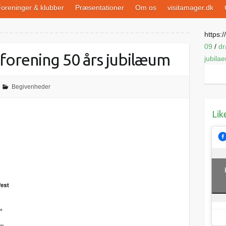
oreninger & klubber
Præsentationer
Om os
visitamager.dk
https://
09
/
dr
forening 50 års jubilæum
jubila
Begivenheder
Lik