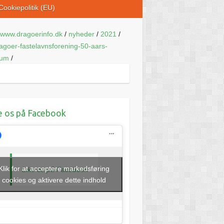
Cookiepolitik (EU)
www.dragoerinfo.dk
/
nyheder
/
2021
/
agoer-fastelavnsforening-50-aars-
eum
/
e os på Facebook
Klik for at acceptere markedsføring
Like os på Facebook
cookies og aktivere dette indhold