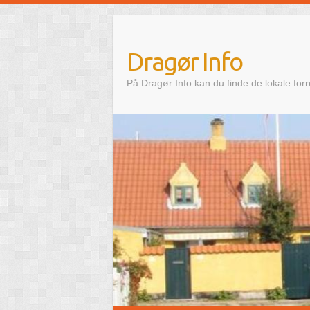
Skip
to
content
Dragør Info
På Dragør Info kan du finde de lokale for