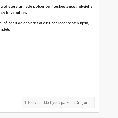
 salg af store grillede pølser og flæskestegssandwichs
n blive stillet.
en, så snart de er siddet af eller har redet hesten hjem,
 ridetøj.
1.100 vil redde Bydelsparken i Dragør
→