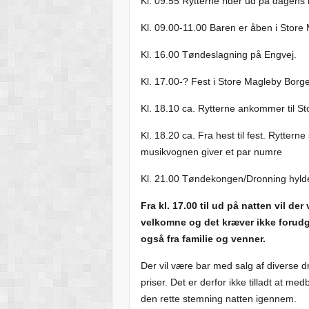
Kl. 09.55 Rytterne rider ud på dagens 
Kl. 09.00-11.00 Baren er åben i Store
Kl. 16.00 Tøndeslagning på Engvej.
Kl. 17.00-? Fest i Store Magleby Borge
Kl. 18.10 ca. Rytterne ankommer til S
Kl. 18.20 ca. Fra hest til fest. Ryttern
musikvognen giver et par numre
Kl. 21.00 Tøndekongen/Dronning hyld
Fra kl. 17.00 til ud på natten vil de
velkomne og det kræver ikke forudg
også fra familie og venner.
Der vil være bar med salg af diverse dri
priser. Det er derfor ikke tilladt at me
den rette stemning natten igennem.