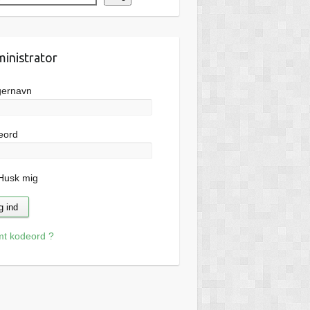
inistrator
gernavn
eord
usk mig
mt kodeord ?