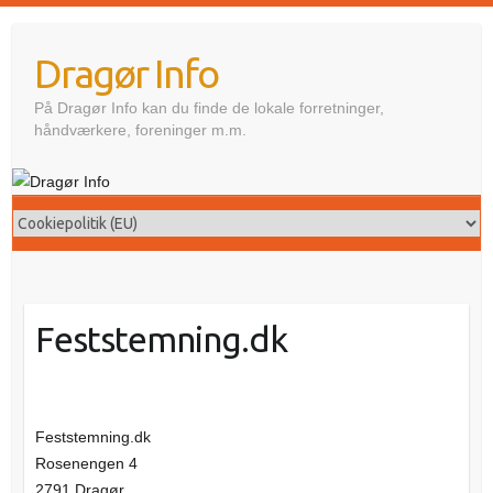
Skip
to
Dragør Info
content
På Dragør Info kan du finde de lokale forretninger,
håndværkere, foreninger m.m.
Feststemning.dk
Feststemning.dk
Rosenengen 4
2791 Dragør