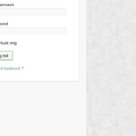
gernavn
eord
usk mig
mt kodeord ?