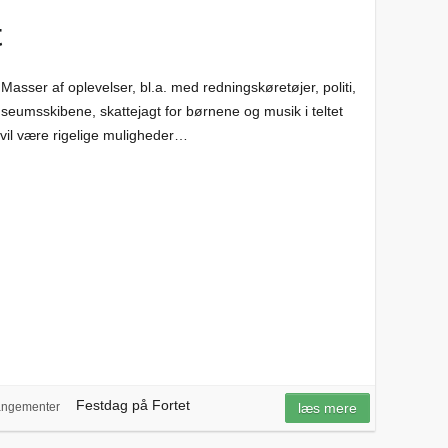
t
t Masser af oplevelser, bl.a. med redningskøretøjer, politi,
useumsskibene, skattejagt for børnene og musik i teltet
il være rigelige muligheder…
Festdag på Fortet
angementer
læs mere