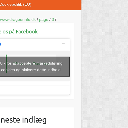
Cookiepolitik (EU)
www.dragoerinfo.dk
/
page
/
3
/
e os på Facebook
Klik for at acceptere markedsføring
Like os på Facebook
cookies og aktivere dette indhold
neste indlæg