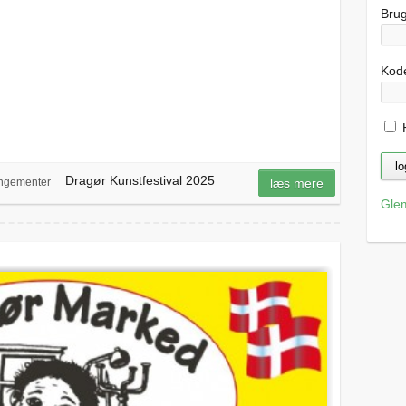
Bru
Kod
H
Dragør Kunstfestival 2025
ngementer
læs mere
Gle