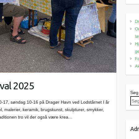
Dr
Om
lø
Hj
ge
Fa
Ak
val 2025
Søg
g 10-17, søndag 10-16 på Dragør Havn ved Lodstårnet I år
l, malerier, keramik, brugskunst, skulpturer, smykker,
aditionen tro vil der også være krea…
Adm