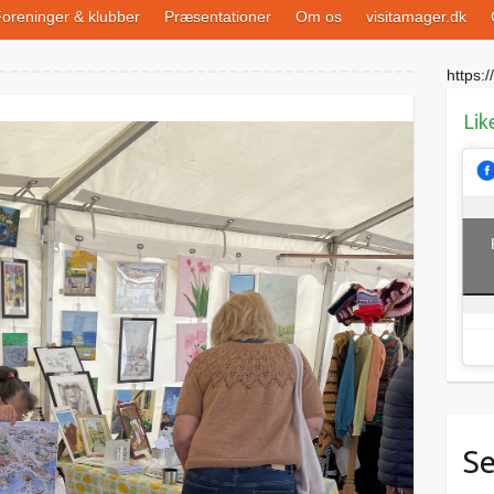
oreninger & klubber
Præsentationer
Om os
visitamager.dk
https://
Lik
Se